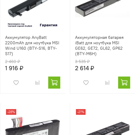
Аккумулятор AnyBatt
Аккумуляторная батарея
2200mAh для ноутбука MSI
iBatt для ноутбука MSI
Wind U160 (BTY-S16, BTY-
GE62, GE72, GL62, GP62
S17)
(BTY-M6H)
2 460 ₽
3 535 ₽
1 916 ₽
2 614 ₽
-28%
-21%