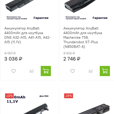
Аккумулятор AnyBatt
Аккумулятор AnyBatt
4400mAh для ноутбука
4400mAh для ноутбука
DNS A32-A15, A41-A15, A42-
Machenike T58,
A15 (11.1V)
Thunderobot ST-Plus
(N850BAT-6)
4 157 ₽
3 612 ₽
3 036 ₽
2 746 ₽
-22%
-26%