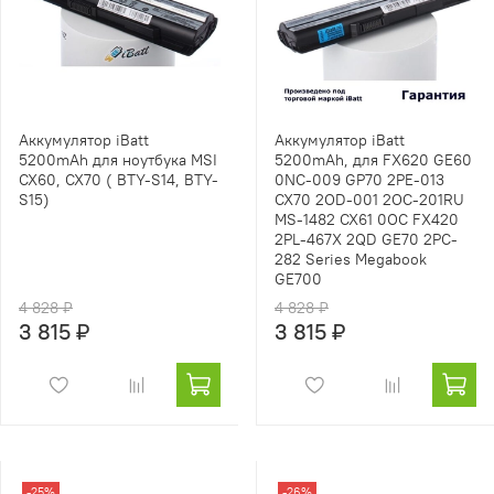
Аккумулятор iBatt
Аккумулятор iBatt
5200mAh для ноутбука MSI
5200mAh, для FX620 GE60
CX60, CX70 ( BTY-S14, BTY-
0NC-009 GP70 2PE-013
S15)
CX70 2OD-001 2OC-201RU
MS-1482 CX61 0OC FX420
2PL-467X 2QD GE70 2PC-
282 Series Megabook
GE700
4 828 ₽
4 828 ₽
3 815 ₽
3 815 ₽
-25%
-26%