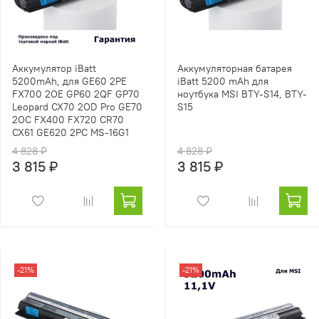
Аккумулятор iBatt
Аккумуляторная батарея
5200mAh, для GE60 2PE
iBatt 5200 mAh для
FX700 2OE GP60 2QF GP70
ноутбука MSI BTY-S14, BTY-
Leopard CX70 2OD Pro GE70
S15
2OC FX400 FX720 CR70
CX61 GE620 2PC MS-16G1
4 828 ₽
4 828 ₽
3 815 ₽
3 815 ₽
-21%
-21%