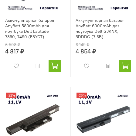
Аккумуляторная батарея
Аккумуляторная батарея
AnyBatt 5800mAh для
AnyBatt 6000mAh для
ноутбука Dell Latitude
ноутбука Dell GJKNX,
7390, 7490 (F3YGT)
3DDDG (7.6В)
6 508 ₽
6 145 ₽
4 817 ₽
4 854 ₽
-22%
-26%