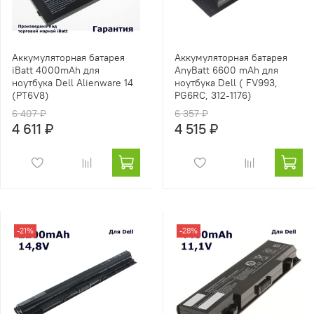
Аккумуляторная батарея
Аккумуляторная батарея
iBatt 4000mAh для
AnyBatt 6600 mAh для
ноутбука Dell Alienware 14
ноутбука Dell ( FV993,
(PT6V8)
PG6RC, 312-1176)
6 407 ₽
6 357 ₽
4 611 ₽
4 515 ₽
-21%
-28%