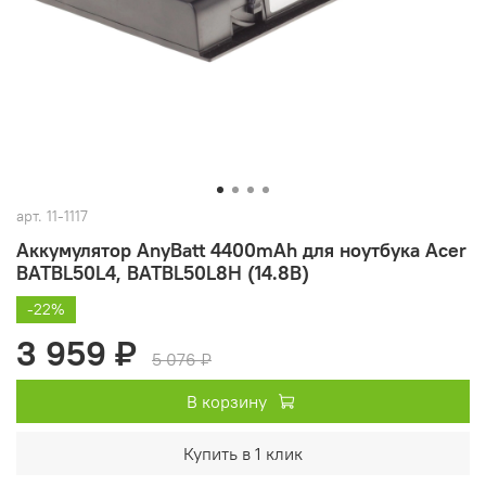
арт.
11-1117
Аккумулятор AnyBatt 4400mAh для ноутбука Acer
BATBL50L4, BATBL50L8H (14.8В)
-22%
3 959 ₽
5 076 ₽
В корзину
Купить в 1 клик