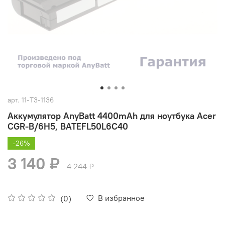
арт.
11-T3-1136
Аккумулятор AnyBatt 4400mAh для ноутбука Acer
CGR-B/6H5, BATEFL50L6C40
-26%
3 140 ₽
4 244 ₽
В избранное
(0)