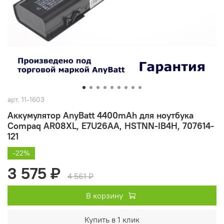
арт.
11-1603
Аккумулятор AnyBatt 4400mAh для ноутбука
Compaq AR08XL, E7U26AA, HSTNN-IB4H, 707614-
121
-22%
3 575 ₽
4 561 ₽
В корзину
Купить в 1 клик