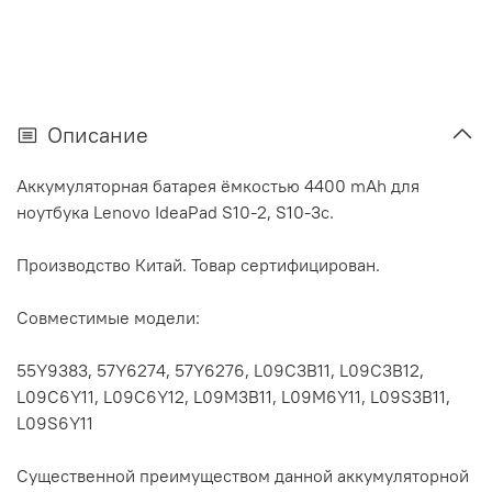
Описание
Аккумуляторная батарея ёмкостью 4400 mAh для
ноутбука Lenovo IdeaPad S10-2, S10-3с.
Производство Китай. Товар сертифицирован.
Совместимые модели:
55Y9383, 57Y6274, 57Y6276, L09C3B11, L09C3B12,
L09C6Y11, L09C6Y12, L09M3B11, L09M6Y11, L09S3B11,
L09S6Y11
Существенной преимуществом данной аккумуляторной