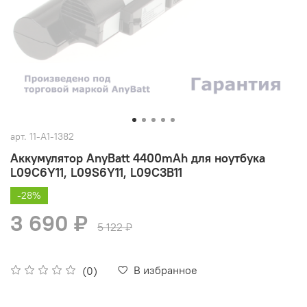
арт.
11-A1-1382
Аккумулятор AnyBatt 4400mAh для ноутбука
L09C6Y11, L09S6Y11, L09C3B11
-28%
3 690 ₽
5 122 ₽
В избранное
(0)