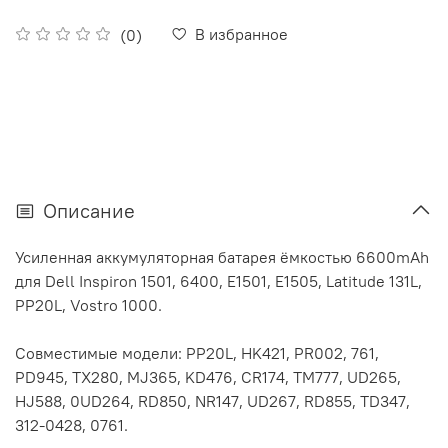
В избранное
(0)
Описание
Усиленная аккумуляторная батарея ёмкостью 6600mAh
для Dell Inspiron 1501, 6400, E1501, E1505, Latitude 131L,
PP20L, Vostro 1000.
Совместимые модели: PP20L, HK421, PR002, 761,
PD945, TX280, MJ365, KD476, CR174, TM777, UD265,
HJ588, 0UD264, RD850, NR147, UD267, RD855, TD347,
312-0428, 0761.