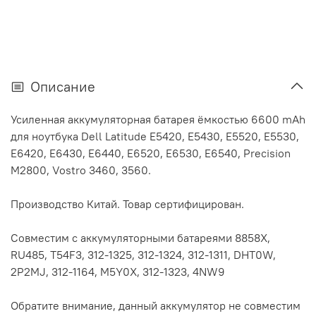
Описание
Усиленная аккумуляторная батарея ёмкостью 6600 mAh
для ноутбука Dell Latitude E5420, E5430, E5520, E5530,
E6420, E6430, E6440, E6520, E6530, E6540, Precision
M2800, Vostro 3460, 3560.
Производство Китай. Товар сертифицирован.
Совместим с аккумуляторными батареями 8858X,
RU485, T54F3, 312-1325, 312-1324, 312-1311, DHT0W,
2P2MJ, 312-1164, M5Y0X, 312-1323, 4NW9
Обратите внимание, данный аккумулятор не совместим