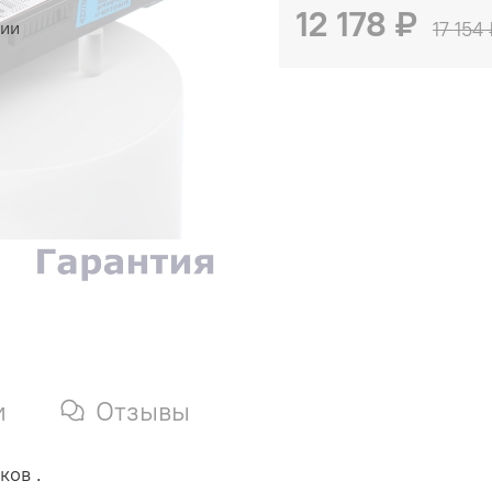
12 178 ₽
чии
17 154
и
Отзывы
ков .