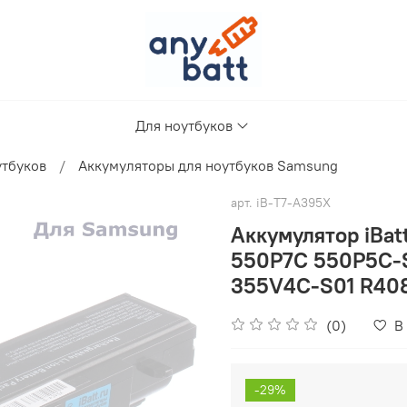
Для ноутбуков
утбуков
Аккумуляторы для ноутбуков Samsung
арт.
iB-T7-A395X
Аккумулятор iBa
550P7C 550P5C-
355V4C-S01 R40
(0)
В
-29%