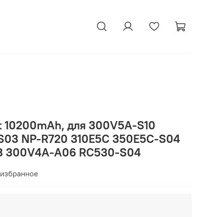
tt 10200mAh, для 300V5A-S10
S03 NP-R720 310E5C 350E5C-S04
8 300V4A-A06 RC530-S04
 избранное