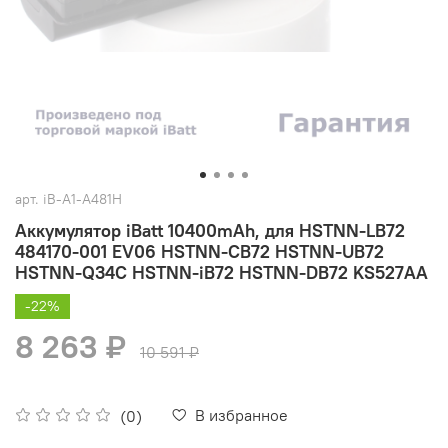
арт.
iB-A1-A481H
Аккумулятор iBatt 10400mAh, для HSTNN-LB72
484170-001 EV06 HSTNN-CB72 HSTNN-UB72
HSTNN-Q34C HSTNN-iB72 HSTNN-DB72 KS527AA
-22%
8 263 ₽
10 591 ₽
В избранное
(0)