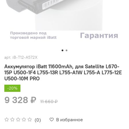
арт.
iB-T12-A572X
Аккумулятор iBatt 11600mAh, для Satellite L670-
15P U500-1F4 L755-13R L755-A1W L755-A L775-12E
U500-10M PRO
-20%
9 328 ₽
11 660 ₽
В избранное
(0)