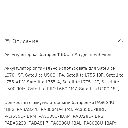
Описание
Аккумуляторная батарея 11600 mAh для ноутбуков .
Аккумулятор оптимально использовать для Satellite
L670-15P, Satellite U500-1F4, Satellite L755-13R, Satellite
L755-A1W, Satellite L755-A, Satellite L775-12E, Satellite
U500-10M, Satellite PRO L650-1M7, Satellite U400-18E,
Совместим с аккумуляторными батареями PA3634U-
1BRS; PABAS228; PA3634U-1BAS; PA3636U-1BRL;
PA3635U-1BRM; PA3635U-1BAM; PA3728U-1BRS;
PABAS230; PABAS117; PA3636U-1BAL; PA3638U-1BAP;