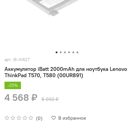
арт.
iB-A1627
Аккумулятор iBatt 2000mAh для ноутбука Lenovo
ThinkPad T570, T580 (00UR891)
-25%
4 568 ₽
6 092 ₽
В избранное
(0)