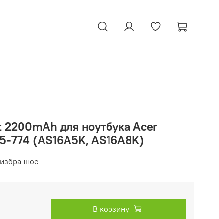
t 2200mAh для ноутбука Acer
E5-774 (AS16A5K, AS16A8K)
 избранное
В корзину