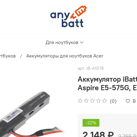
Для ноутбуков
утбуков
Аккумуляторы для ноутбуков Acer
арт.
iB-A1078
Аккумулятор iBat
Aspire E5-575G, 
(0)
В
-22%
2 148 ₽
2 755 ₽