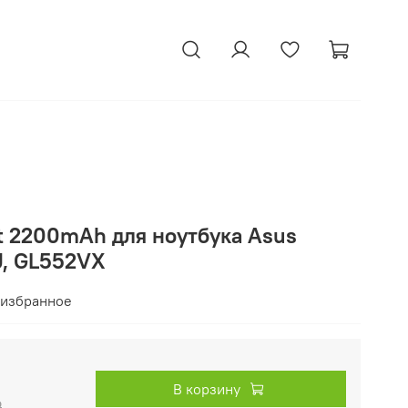
t 2200mAh для ноутбука Asus
J, GL552VX
 избранное
В корзину
₽