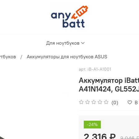
Для ноутбуков
утбуков
Аккумуляторы для ноутбуков ASUS
арт.
iB-A1-A1001
Аккумулятор iBat
A41N1424, GL552
(0)
В
-24%
2 316 ₽
3 046 