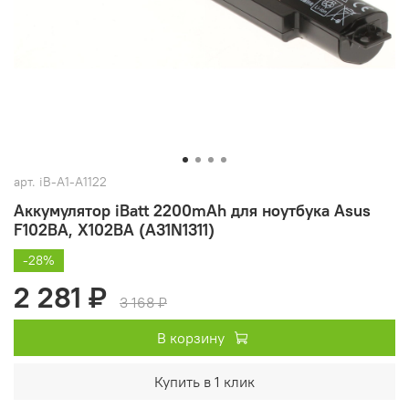
арт.
iB-A1-A1122
Аккумулятор iBatt 2200mAh для ноутбука Asus
F102BA, X102BA (A31N1311)
-28%
2 281 ₽
3 168 ₽
В корзину
Купить в 1 клик