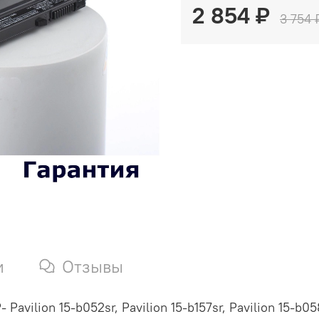
2 854 ₽
3 754 
и
Отзывы
vilion 15-b052sr, Pavilion 15-b157sr, Pavilion 15-b058s