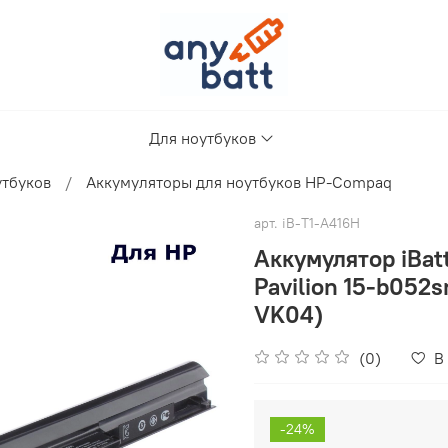
Для ноутбуков
утбуков
Аккумуляторы для ноутбуков HP-Compaq
арт.
iB-T1-A416H
Аккумулятор iBat
Pavilion 15-b052
VK04)
(0)
В
-24%