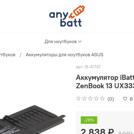
Для ноутбуков
утбуков
Аккумуляторы для ноутбуков ASUS
арт.
iB-A1747
Аккумулятор iBa
ZenBook 13 UX33
(0)
В
-28%
2 838 ₽
3 940