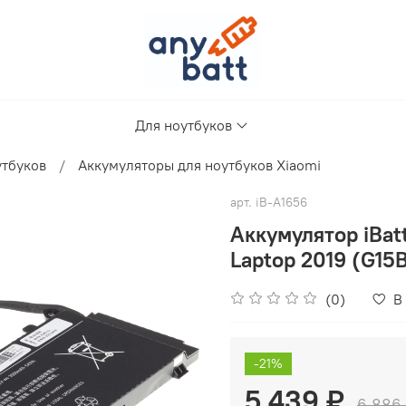
Для ноутбуков
утбуков
Аккумуляторы для ноутбуков Xiaomi
арт.
iB-A1656
Аккумулятор iBat
Laptop 2019 (G15
(0)
В
-21%
5 439 ₽
6 886