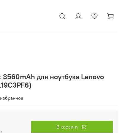
t 3560mAh для ноутбука Lenovo
(L19C3PF6)
 избранное
В корзину
₽