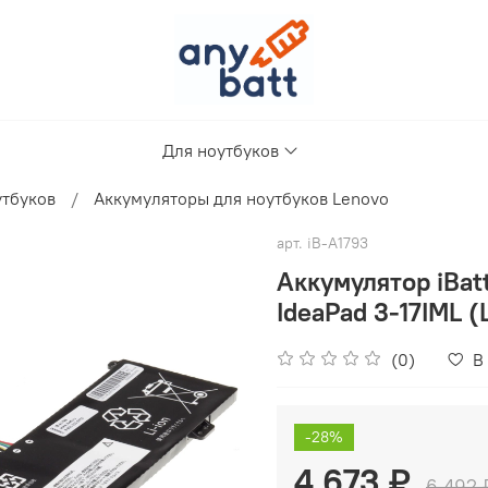
Для ноутбуков
утбуков
Аккумуляторы для ноутбуков Lenovo
арт.
iB-A1793
Аккумулятор iBat
IdeaPad 3-17IML 
(0)
В
-28%
4 673 ₽
6 492 