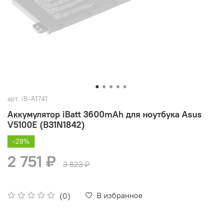
арт.
iB-A1741
Аккумулятор iBatt 3600mAh для ноутбука Asus
V5100E (B31N1842)
-28%
2 751 ₽
3 823 ₽
В избранное
(0)