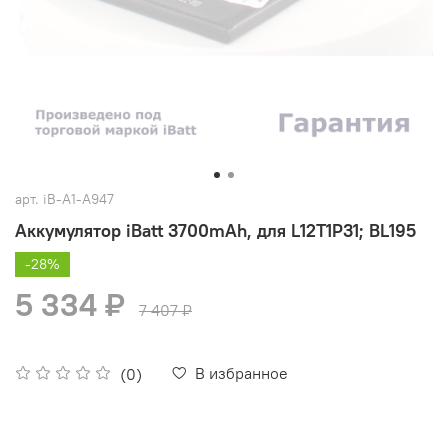
арт.
iB-A1-A947
Аккумулятор iBatt 3700mAh, для L12T1P31; BL195
-28%
5 334 ₽
7 407 ₽
В избранное
(0)