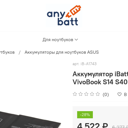
Для ноутбуков
утбуков
Аккумуляторы для ноутбуков ASUS
арт.
iB-A1743
Аккумулятор iBa
VivoBook S14 S40
(0)
В
-28%
4 522 ₽
6 277 