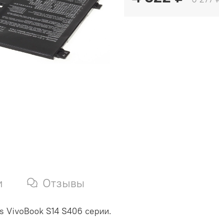
и
Отзывы
s VivoBook S14 S406 серии.