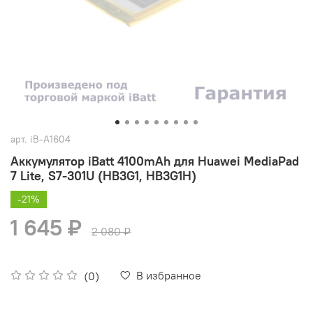
арт.
iB-A1604
Аккумулятор iBatt 4100mAh для Huawei MediaPad
7 Lite, S7-301U (HB3G1, HB3G1H)
-21%
1 645 ₽
2 080 ₽
В избранное
(0)