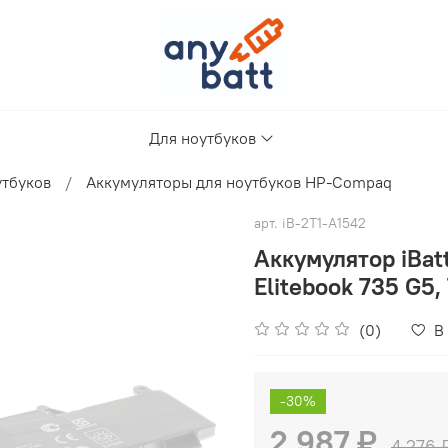
Для ноутбуков
утбуков
Аккумуляторы для ноутбуков HP-Compaq
арт.
iB-2T1-A1542
Аккумулятор iBat
Elitebook 735 G5
(0)
В
-30%
2 987 ₽
4 276 