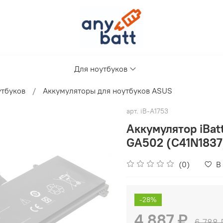
Для ноутбуков
утбуков
Аккумуляторы для ноутбуков ASUS
арт.
iB-A1753
Аккумулятор iBa
GA502 (C41N1837
(0)
В
-28%
4 887 ₽
6 788 