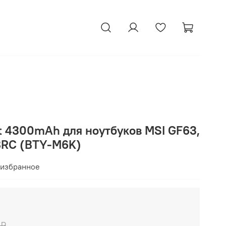
t 4300mAh для ноутбуков MSI GF63,
 8RC (BTY-M6K)
 избранное
 ₽