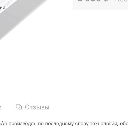
чии
и
Отзывы
mAh произведен по последнему слову технологии, об