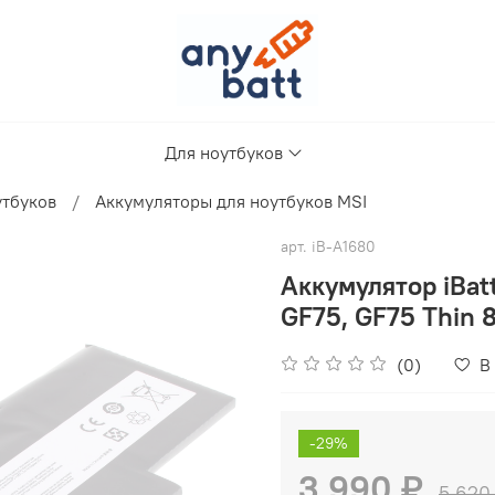
Для ноутбуков
утбуков
Аккумуляторы для ноутбуков MSI
арт.
iB-A1680
Аккумулятор iBat
GF75, GF75 Thin
(0)
В
-29%
3 990 ₽
5 620