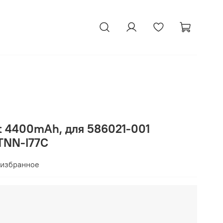
t 4400mAh, для 586021-001
NN-I77C
 избранное