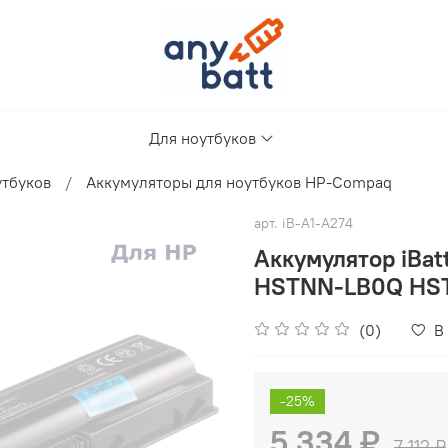
Для ноутбуков
утбуков
Аккумуляторы для ноутбуков HP-Compaq
арт.
iB-A1-A274
Аккумулятор iBat
HSTNN-LB0Q HST
(0)
В
-25%
5 334 ₽
7 112 ₽