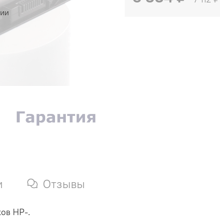
чии
и
Отзывы
ов HP-.