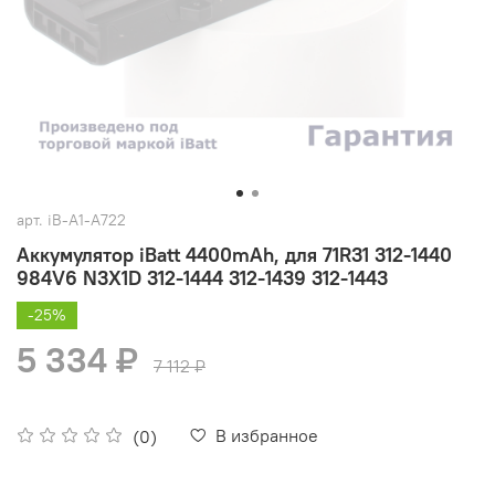
арт.
iB-A1-A722
Аккумулятор iBatt 4400mAh, для 71R31 312-1440
984V6 N3X1D 312-1444 312-1439 312-1443
-25%
5 334 ₽
7 112 ₽
В избранное
(0)