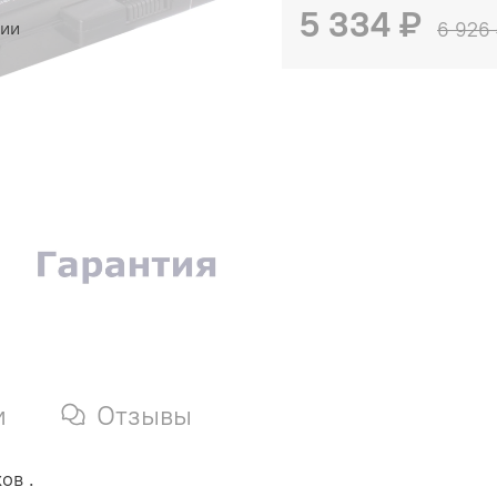
5 334 ₽
чии
6 926
и
Отзывы
ов .