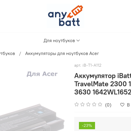
Для ноутбуков
утбуков
Аккумуляторы для ноутбуков Acer
арт.
iB-T1-A112
Аккумулятор iBat
TravelMate 2300
3630 1642WL165
(0)
В
-23%