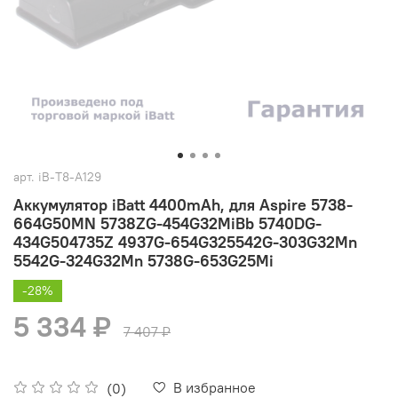
арт.
iB-T8-A129
Аккумулятор iBatt 4400mAh, для Aspire 5738-
664G50MN 5738ZG-454G32MiBb 5740DG-
434G504735Z 4937G-654G325542G-303G32Mn
5542G-324G32Mn 5738G-653G25Mi
-28%
5 334 ₽
7 407 ₽
В избранное
(0)