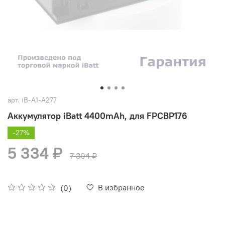
арт.
iB-A1-A277
Аккумулятор iBatt 4400mAh, для FPCBP176
-27%
5 334 ₽
7 304 ₽
В избранное
(0)