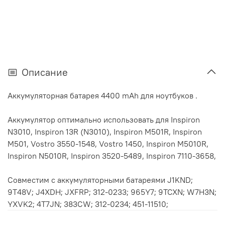
Описание
Аккумуляторная батарея 4400 mAh для ноутбуков .
Аккумулятор оптимально использовать для Inspiron
N3010, Inspiron 13R (N3010), Inspiron M501R, Inspiron
M501, Vostro 3550-1548, Vostro 1450, Inspiron M5010R,
Inspiron N5010R, Inspiron 3520-5489, Inspiron 7110-3658,
Совместим с аккумуляторными батареями J1KND;
9T48V; J4XDH; JXFRP; 312-0233; 965Y7; 9TCXN; W7H3N;
YXVK2; 4T7JN; 383CW; 312-0234; 451-11510;