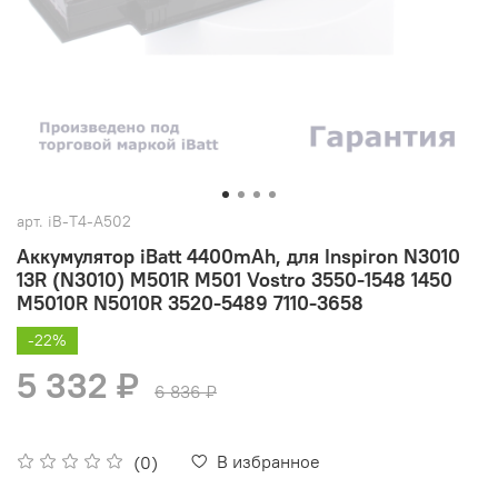
арт.
iB-T4-A502
Аккумулятор iBatt 4400mAh, для Inspiron N3010
13R (N3010) M501R M501 Vostro 3550-1548 1450
M5010R N5010R 3520-5489 7110-3658
-22%
5 332 ₽
6 836 ₽
В избранное
(0)