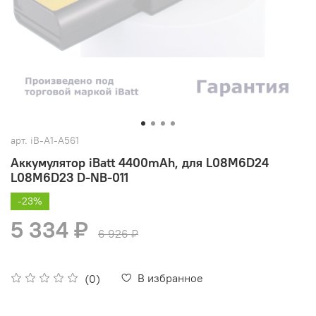
арт.
iB-A1-A561
Аккумулятор iBatt 4400mAh, для L08M6D24
L08M6D23 D-NB-011
-23%
5 334 ₽
6 926 ₽
В избранное
(0)