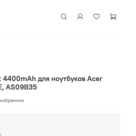
t 4400mAh для ноутбуков Acer
E, AS09B35
 избранное
₽