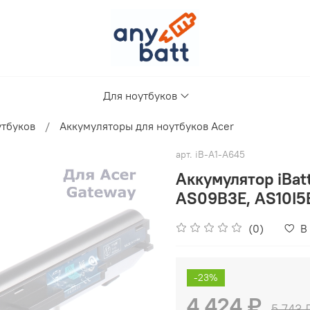
Для ноутбуков
утбуков
Аккумуляторы для ноутбуков Acer
арт.
iB-A1-A645
Аккумулятор iBat
AS09B3E, AS10I5
(0)
В
-23%
4 424 ₽
5 743 