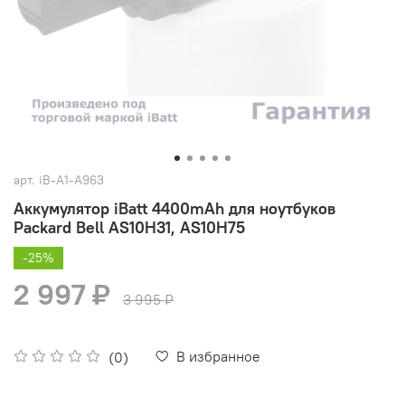
арт.
iB-A1-A963
Аккумулятор iBatt 4400mAh для ноутбуков
Packard Bell AS10H31, AS10H75
-25%
2 997 ₽
3 995 ₽
В избранное
(0)