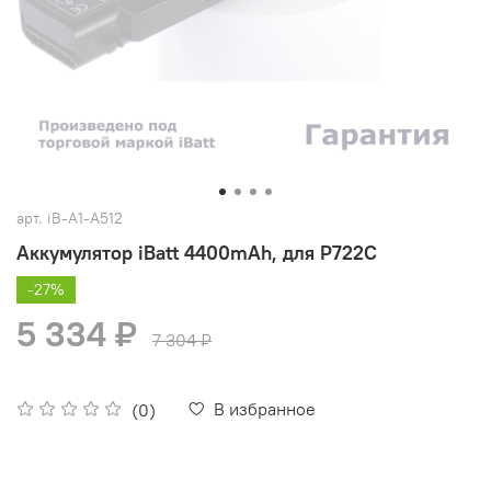
арт.
iB-A1-A512
Аккумулятор iBatt 4400mAh, для P722C
-27%
5 334 ₽
7 304 ₽
В избранное
(0)