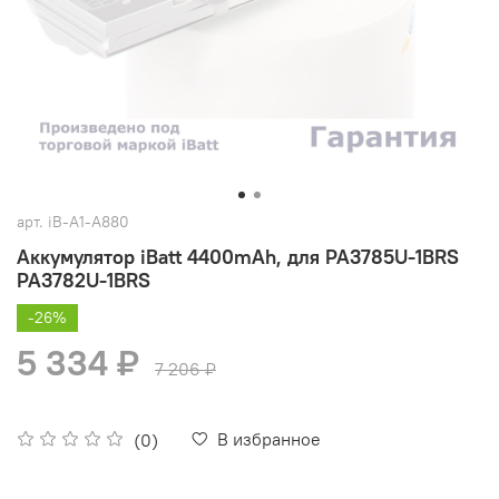
арт.
iB-A1-A880
Аккумулятор iBatt 4400mAh, для PA3785U-1BRS
PA3782U-1BRS
-26%
5 334 ₽
7 206 ₽
В избранное
(0)