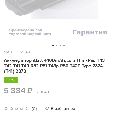
арт.
iB-T1-A343
Аккумулятор iBatt 4400mAh, для ThinkPad T43
T42 T41 T40 R52 R51 T43p R50 T42P Type 2374
(T41) 2373
-27%
5 334 ₽
7 304 ₽
В избранное
(0)