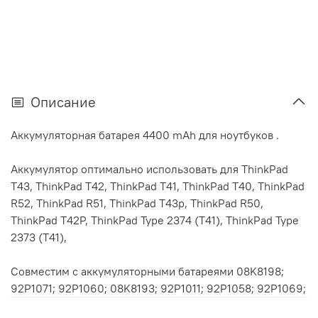
Описание
Аккумуляторная батарея 4400 mAh для ноутбуков .
Аккумулятор оптимально использовать для ThinkPad
T43, ThinkPad T42, ThinkPad T41, ThinkPad T40, ThinkPad
R52, ThinkPad R51, ThinkPad T43p, ThinkPad R50,
ThinkPad T42P, ThinkPad Type 2374 (T41), ThinkPad Type
2373 (T41),
Совместим с аккумуляторными батареями 08K8198;
92P1071; 92P1060; 08K8193; 92P1011; 92P1058; 92P1069;