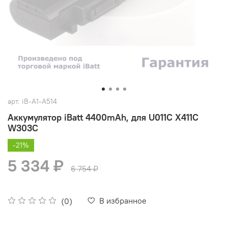
арт.
iB-A1-A514
Аккумулятор iBatt 4400mAh, для U011C X411C
W303C
-21%
5 334 ₽
6 754 ₽
В избранное
(0)