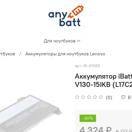
Для ноутбуков
утбуков
Аккумуляторы для ноутбуков Lenovo
арт.
iB-A1669
Аккумулятор iBa
V130-15IKB (L17C
(0)
В
-30%
4 324 ₽
6 177 