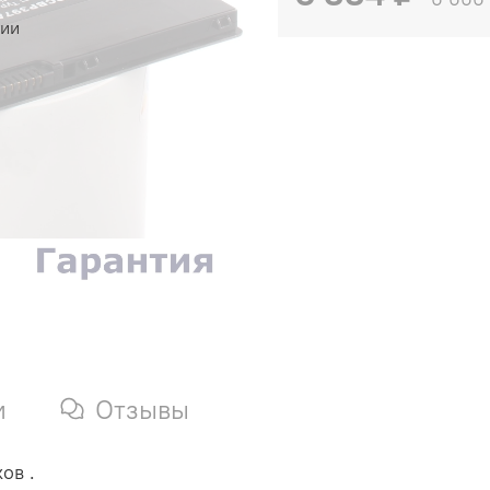
чии
и
Отзывы
ов .