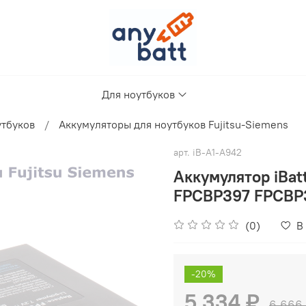
Для ноутбуков
утбуков
Аккумуляторы для ноутбуков Fujitsu-Siemens
арт.
iB-A1-A942
Аккумулятор iBa
FPCBP397 FPCBP
(0)
В
-20%
5 334 ₽
6 666