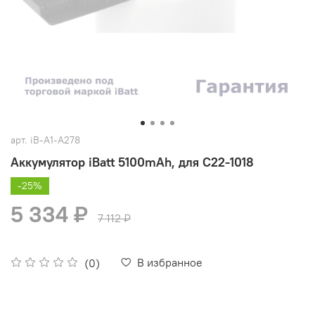
арт.
iB-A1-A278
Аккумулятор iBatt 5100mAh, для C22-1018
-25%
5 334 ₽
7 112 ₽
В избранное
(0)