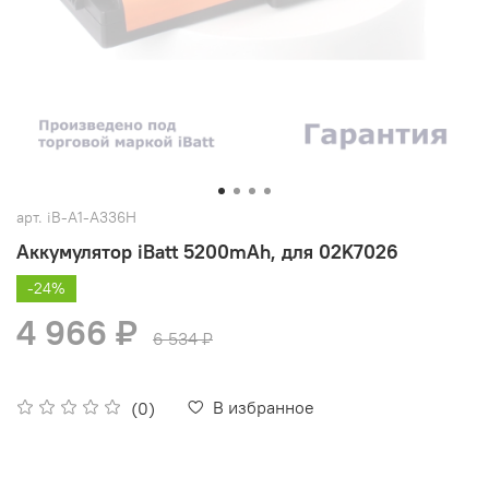
арт.
iB-A1-A336H
Аккумулятор iBatt 5200mAh, для 02K7026
-24%
4 966 ₽
6 534 ₽
В избранное
(0)