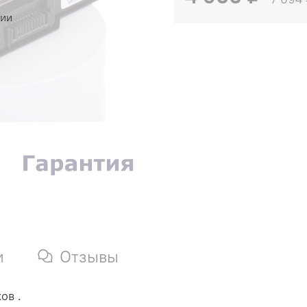
чии
и
Отзывы
ов .