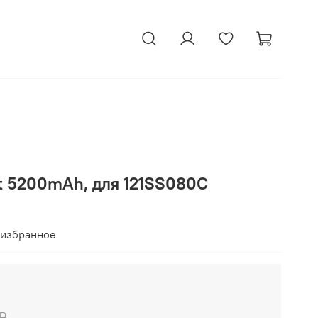
tt 5200mAh, для 121SS080C
 избранное
 ₽