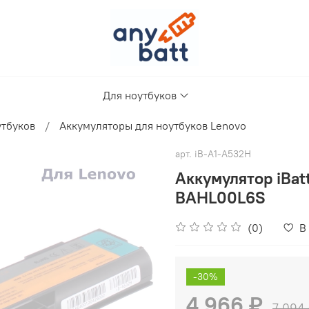
Для ноутбуков
утбуков
Аккумуляторы для ноутбуков Lenovo
арт.
iB-A1-A532H
Аккумулятор iBa
BAHL00L6S
(0)
В
-30%
4 966 ₽
7 094