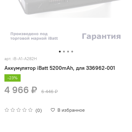
арт.
iB-A1-A282H
Аккумулятор iBatt 5200mAh, для 336962-001
-23%
4 966 ₽
6 446 ₽
В избранное
(0)