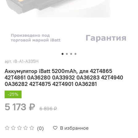
арт.
iB-A1-A335H
Аккумулятор iBatt 5200mAh, для 42T4865
42T4861 0A36280 0A33932 0A36283 42T4940
0A36282 42T4875 42T4901 0A36281
-25%
5 173 ₽
6 896 ₽
В избранное
(0)