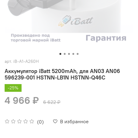
арт.
iB-A1-A260H
Аккумулятор iBatt 5200mAh, для AN03 AN06
596239-001 HSTNN-LB1N HSTNN-Q46C
-25%
4 966 ₽
6 622 ₽
В избранное
(0)