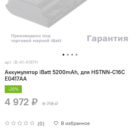
арт.
iB-A1-A197H
Аккумулятор iBatt 5200mAh, для HSTNN-C16C
EG417AA
-26%
4 972 ₽
6 718 ₽
В избранное
(0)