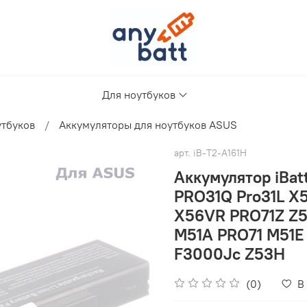
Для ноутбуков
утбуков
Аккумуляторы для ноутбуков ASUS
арт.
iB-T2-A161H
Аккумулятор iBat
PRO31Q Pro31L X
X56VR PRO71Z Z
M51A PRO71 M51E
F3000Jc Z53H
(0)
В