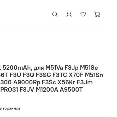
t 5200mAh, для M51Va F3Jp M51Se
56T F3U F3Q F3SG F3TC X70F M51Sn
5300 A9000Rp F3Sc X56Kr F3Jm
 PRO31 F3JV M1200A A9500T
 избранное