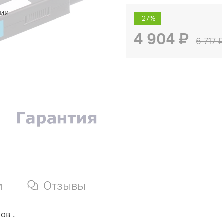
чии
-27%
4 904 ₽
6 717 
и
Отзывы
ов .