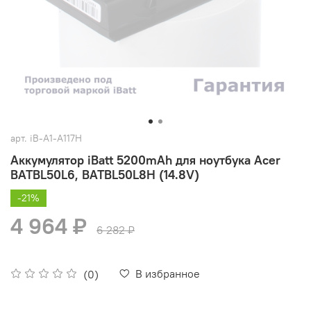
арт.
iB-A1-A117H
Аккумулятор iBatt 5200mAh для ноутбука Acer
BATBL50L6, BATBL50L8H (14.8V)
-21%
4 964 ₽
6 282 ₽
В избранное
(0)